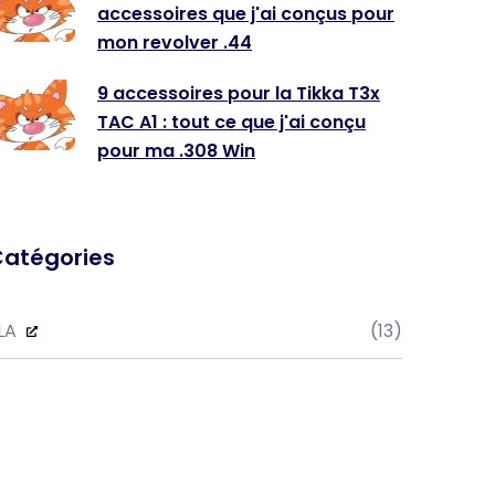
accessoires que j'ai conçus pour
mon revolver .44
9 accessoires pour la Tikka T3x
TAC A1 : tout ce que j'ai conçu
pour ma .308 Win
atégories
LA
(13)