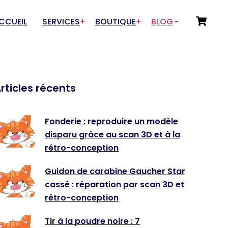
CCUEIL
SERVICES
BOUTIQUE
BLOG
Choix du Service
Départements
Numérisation 3D
Tir sportif
rticles récents
Prototypage & Rétro-
Drones & Aéromodélisme
conception
Auto / Moto / Garage
Fonderie : reproduire un modèle
Fabrication additive
disparu grâce au scan 3D et à la
Art et Artisanat
Rétro-conception pour
rétro-conception
Innovations / Outillage
fonderies
Guidon de carabine Gaucher Star
Sous-traitance rétro-
conception
cassé : réparation par scan 3D et
rétro-conception
Tir à la poudre noire : 7