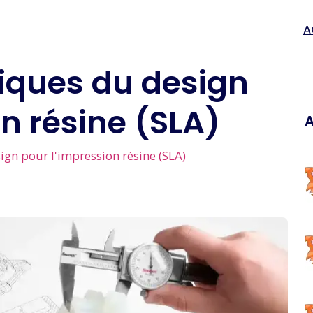
A
iques du design
n résine (SLA)
A
gn pour l'impression résine (SLA)