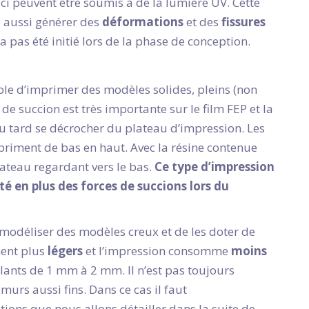
x-ci peuvent être soumis à de la lumière UV. Cette
e aussi générer des
déformations
et des
fissures
 pas été initié lors de la phase de conception.
ble d’imprimer des modèles solides, pleins (non
de succion est très importante sur le film FEP et la
ou tard se décrocher du plateau d’impression. Les
priment de bas en haut. Avec la résine contenue
lateau regardant vers le bas.
Ce type d’impression
é en plus des forces de succions lors du
e modéliser des modèles creux et de les doter de
nent plus
légers
et l’impression consomme
moins
allants de 1 mm à 2 mm. Il n’est pas toujours
 murs aussi fins. Dans ce cas il faut
ns que nous allons détailler dans la suite de