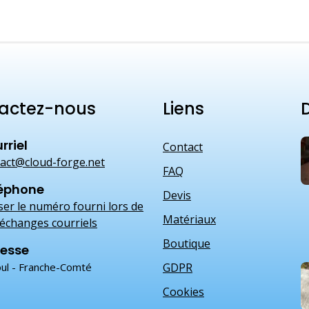
actez-nous
Liens
D
rriel
Contact
act@cloud-forge.net
FAQ
éphone
Devis
iser le numéro fourni lors de
Matériaux
échanges courriels
Boutique
esse
ul - Franche-Comté
GDPR
Cookies