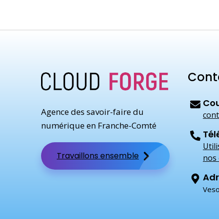
Cont
Cou
Agence des savoir-faire du
cont
numérique en Franche-Comté
Tél
Util
Travaillons ensemble
nos 
Adr
Veso