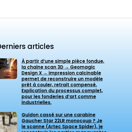
erniers articles
À partir d’une simple pièce fondue,
la chaîne scan 3D → Geomagic
Design X → impression calcinable
permet de reconstruire un modèle
prêt à couler, retrait compensé.
Explication du processus complet,
pour les fonderies d’art comme
industrielles.
Guidon cassé sur une carabine
Gaucher Star 22LR monocoup ? Je
le scanne (Artec Space Spider), je