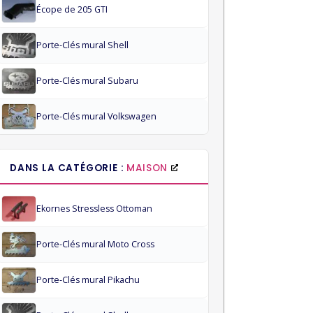
Écope de 205 GTI
Porte-Clés mural Shell
Porte-Clés mural Subaru
Porte-Clés mural Volkswagen
DANS LA CATÉGORIE :
MAISON
Ekornes Stressless Ottoman
Porte-Clés mural Moto Cross
Porte-Clés mural Pikachu