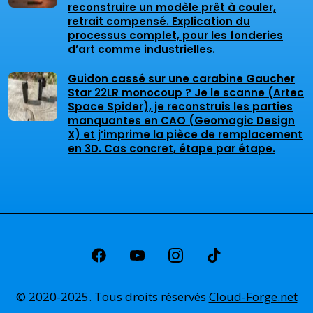
reconstruire un modèle prêt à couler,
retrait compensé. Explication du
processus complet, pour les fonderies
d’art comme industrielles.
Guidon cassé sur une carabine Gaucher
Star 22LR monocoup ? Je le scanne (Artec
Space Spider), je reconstruis les parties
manquantes en CAO (Geomagic Design
X) et j’imprime la pièce de remplacement
en 3D. Cas concret, étape par étape.
© 2020-2025. Tous droits réservés
Cloud-Forge.net