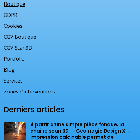
Boutique
GDPR
Cookies
CGV Boutique
CGV Scan3D
Portfolio
Blog
Services
Zones d’interventions
Derniers articles
À partir d’une simple pièce fondue, la
chaîne scan 3D → Geomagic Design X →
impression calcinable permet de