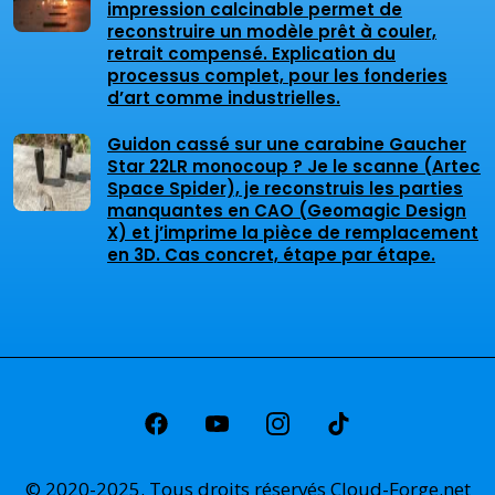
impression calcinable permet de
reconstruire un modèle prêt à couler,
retrait compensé. Explication du
processus complet, pour les fonderies
d’art comme industrielles.
Guidon cassé sur une carabine Gaucher
Star 22LR monocoup ? Je le scanne (Artec
Space Spider), je reconstruis les parties
manquantes en CAO (Geomagic Design
X) et j’imprime la pièce de remplacement
en 3D. Cas concret, étape par étape.
© 2020-2025. Tous droits réservés
Cloud-Forge.net