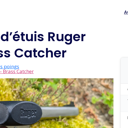
A
d’étuis Ruger
ass Catcher
s poings
— Brass Catcher