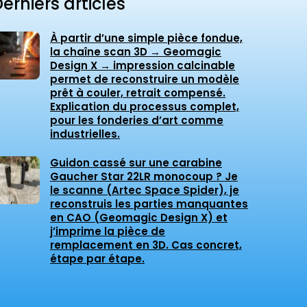
erniers articles
À partir d’une simple pièce fondue,
la chaîne scan 3D → Geomagic
Design X → impression calcinable
permet de reconstruire un modèle
prêt à couler, retrait compensé.
Explication du processus complet,
pour les fonderies d’art comme
industrielles.
Guidon cassé sur une carabine
Gaucher Star 22LR monocoup ? Je
le scanne (Artec Space Spider), je
reconstruis les parties manquantes
en CAO (Geomagic Design X) et
j’imprime la pièce de
remplacement en 3D. Cas concret,
étape par étape.