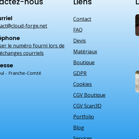
actez-nous
Liens
D
rriel
Contact
act@cloud-forge.net
FAQ
éphone
Devis
iser le numéro fourni lors de
Matériaux
échanges courriels
Boutique
esse
ul - Franche-Comté
GDPR
Cookies
CGV Boutique
CGV Scan3D
Portfolio
Blog
Services