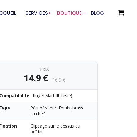
CCUEIL
SERVICES
BOUTIQUE
BLOG
Choix du Service
Départements
Numérisation 3D
Tir sportif
Prototypage & Rétro-
Drones & Aéromodélisme
conception
PRIX
Auto / Moto / Garage
14.9 €
Fabrication additive
16.9 €
Art et Artisanat
Rétro-conception pour
Innovations / Outillage
fonderies
Compatibilité
Ruger Mark III (testé)
Sous-traitance rétro-
Type
Récupérateur d'étuis (brass
conception
catcher)
Fixation
Clipsage sur le dessus du
boîtier