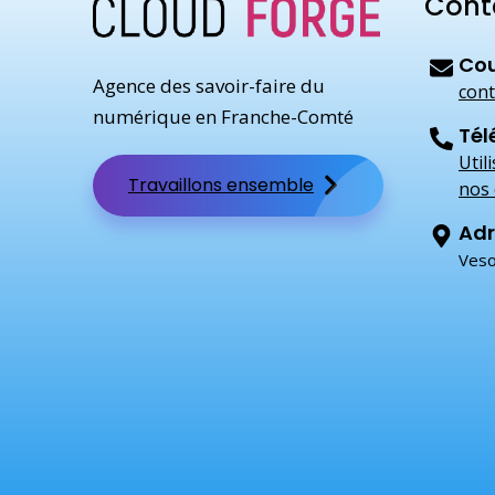
Cont
Cou
Agence des savoir-faire du
cont
numérique en Franche-Comté
Tél
Util
Travaillons ensemble
nos 
Adr
Veso