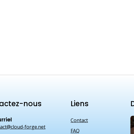
actez-nous
Liens
D
rriel
Contact
act@cloud-forge.net
FAQ