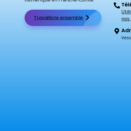
Tél
Util
Travaillons ensemble
nos 
Adr
Veso