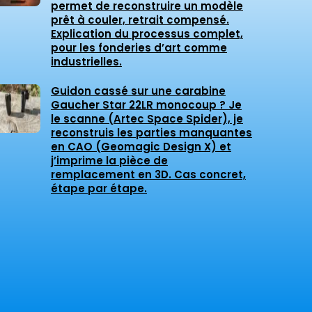
permet de reconstruire un modèle
prêt à couler, retrait compensé.
Explication du processus complet,
pour les fonderies d’art comme
industrielles.
Guidon cassé sur une carabine
Gaucher Star 22LR monocoup ? Je
le scanne (Artec Space Spider), je
reconstruis les parties manquantes
en CAO (Geomagic Design X) et
j’imprime la pièce de
remplacement en 3D. Cas concret,
étape par étape.