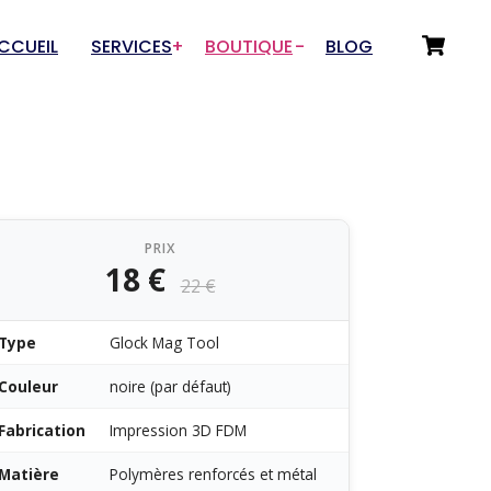
CCUEIL
SERVICES
BOUTIQUE
BLOG
Choix du Service
Départements
Numérisation 3D
Tir sportif
Prototypage & Rétro-
Drones & Aéromodélisme
conception
PRIX
Auto / Moto / Garage
18 €
Fabrication additive
22 €
Art et Artisanat
Rétro-conception pour
Innovations / Outillage
fonderies
Type
Glock Mag Tool
Sous-traitance rétro-
Couleur
noire (par défaut)
conception
Fabrication
Impression 3D FDM
Matière
Polymères renforcés et métal