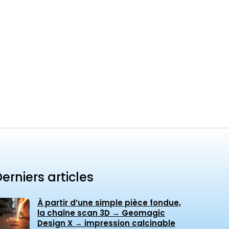
erniers articles
À partir d’une simple pièce fondue,
la chaîne scan 3D → Geomagic
Design X → impression calcinable