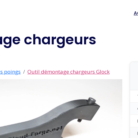
A
age chargeurs
s poings
Outil démontage chargeurs Glock