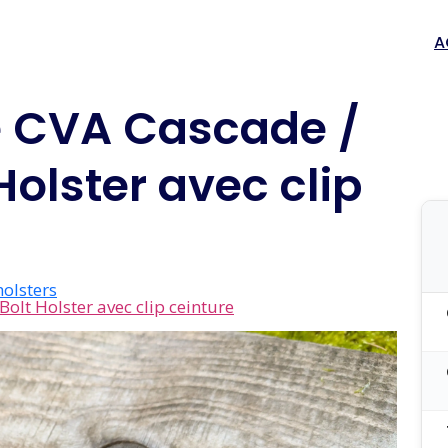
A
e CVA Cascade /
olster avec clip
holsters
olt Holster avec clip ceinture