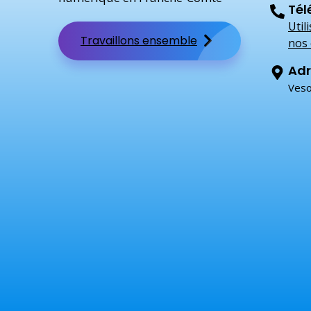
Tél
Util
Travaillons ensemble
nos 
Adr
Veso