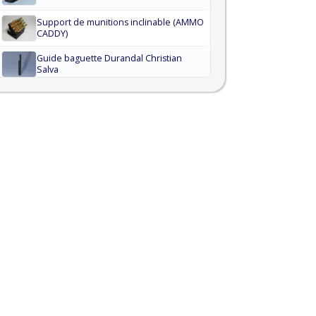
Support de munitions inclinable (AMMO
CADDY)
Guide baguette Durandal Christian
Salva
Guide baguette MAS-45 / Mauser 22LR.
Guide baguette Victrix