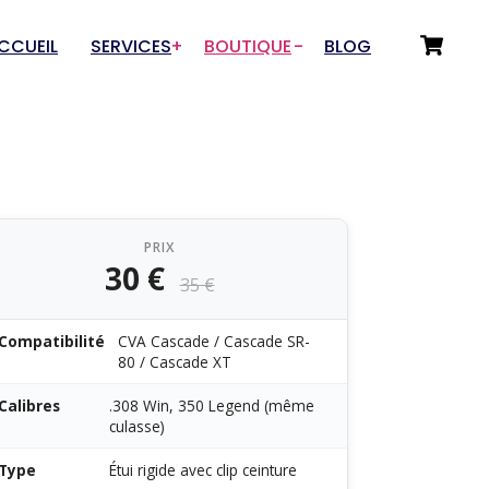
CCUEIL
SERVICES
BOUTIQUE
BLOG
Choix du Service
Départements
Numérisation 3D
Tir sportif
Prototypage & Rétro-
Drones & Aéromodélisme
conception
PRIX
Auto / Moto / Garage
30 €
Fabrication additive
35 €
Art et Artisanat
Rétro-conception pour
Innovations / Outillage
fonderies
Compatibilité
CVA Cascade / Cascade SR-
80 / Cascade XT
Sous-traitance rétro-
conception
Calibres
.308 Win, 350 Legend (même
culasse)
Type
Étui rigide avec clip ceinture