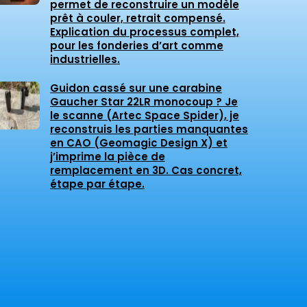
permet de reconstruire un modèle
prêt à couler, retrait compensé.
Explication du processus complet,
pour les fonderies d’art comme
industrielles.
Guidon cassé sur une carabine
Gaucher Star 22LR monocoup ? Je
le scanne (Artec Space Spider), je
reconstruis les parties manquantes
en CAO (Geomagic Design X) et
j’imprime la pièce de
remplacement en 3D. Cas concret,
étape par étape.