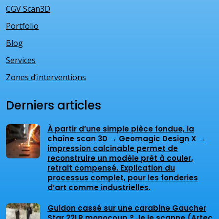
CGV Scan3D
Portfolio
Blog
Services
Zones d’interventions
Derniers articles
À partir d’une simple pièce fondue, la
chaîne scan 3D → Geomagic Design X →
impression calcinable permet de
reconstruire un modèle prêt à couler,
retrait compensé. Explication du
processus complet, pour les fonderies
d’art comme industrielles.
Guidon cassé sur une carabine Gaucher
Star 22LR monocoup ? Je le scanne (Artec