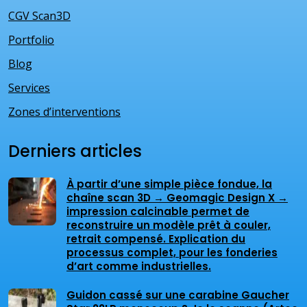
CGV Scan3D
Portfolio
Blog
Services
Zones d’interventions
Derniers articles
À partir d’une simple pièce fondue, la
chaîne scan 3D → Geomagic Design X →
impression calcinable permet de
reconstruire un modèle prêt à couler,
retrait compensé. Explication du
processus complet, pour les fonderies
d’art comme industrielles.
Guidon cassé sur une carabine Gaucher