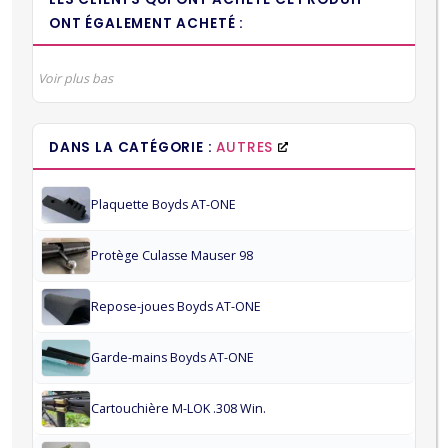
ONT ÉGALEMENT ACHETÉ :
Voir plus bas
DANS LA CATÉGORIE :
AUTRES
Plaquette Boyds AT-ONE
Protège Culasse Mauser 98
Repose-joues Boyds AT-ONE
Garde-mains Boyds AT-ONE
Cartouchière M-LOK .308 Win.