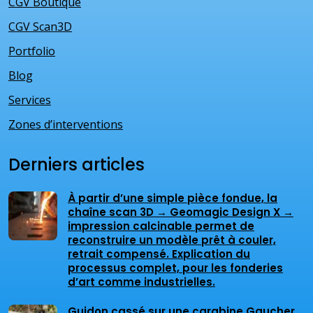
CGV Boutique
CGV Scan3D
Portfolio
Blog
Services
Zones d’interventions
Derniers articles
À partir d’une simple pièce fondue, la
chaîne scan 3D → Geomagic Design X →
impression calcinable permet de
reconstruire un modèle prêt à couler,
retrait compensé. Explication du
processus complet, pour les fonderies
d’art comme industrielles.
Guidon cassé sur une carabine Gaucher