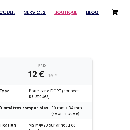
CCUEIL
SERVICES
BOUTIQUE
BLOG
Choix du Service
Départements
Numérisation 3D
Tir sportif
Prototypage & Rétro-
Drones & Aéromodélisme
conception
PRIX
Auto / Moto / Garage
12 €
Fabrication additive
16 €
Art et Artisanat
Rétro-conception pour
Innovations / Outillage
fonderies
Type
Porte-carte DOPE (données
balistiques)
Sous-traitance rétro-
conception
Diamètres compatibles
30 mm / 34 mm
(selon modèle)
Fixation
Vis M4×20 sur anneau de