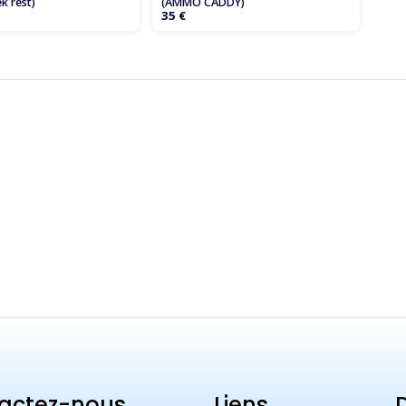
ek rest)
(AMMO CADDY)
35 €
actez-nous
Liens
D