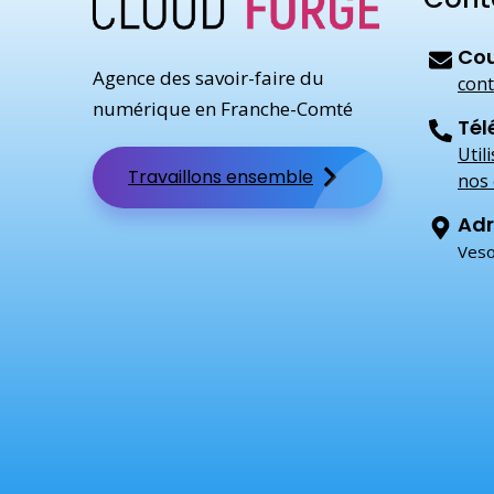
Cou
Agence des savoir-faire du
cont
numérique en Franche-Comté
Tél
Util
Travaillons ensemble
nos 
Adr
Veso