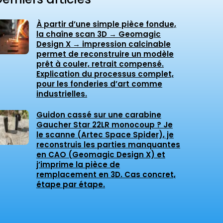
À partir d’une simple pièce fondue,
la chaîne scan 3D → Geomagic
Design X → impression calcinable
permet de reconstruire un modèle
prêt à couler, retrait compensé.
Explication du processus complet,
pour les fonderies d’art comme
industrielles.
Guidon cassé sur une carabine
Gaucher Star 22LR monocoup ? Je
le scanne (Artec Space Spider), je
reconstruis les parties manquantes
en CAO (Geomagic Design X) et
j’imprime la pièce de
remplacement en 3D. Cas concret,
étape par étape.