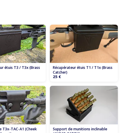
r étuis T3 / T3x (Brass
Récupérateur étuis T1 / T1x (Brass
Catcher)
25 €
e T3x-TAC-A1 (Cheek
Support de munitions inclinable