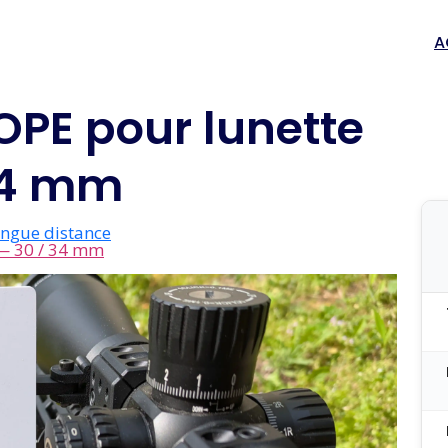
A
OPE pour lunette
 34 mm
ongue distance
 — 30 / 34 mm