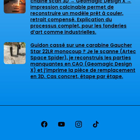
chaîne scan 3D → Geomagic Design X →
impression calcinable permet de
reconstruire un modèle prêt à couler,
retrait compensé. Explication du
processus complet, pour les fonderies
d’art comme industrielles.
Guidon cassé sur une carabine Gaucher
Star 22LR monocoup ? Je le scanne (Artec
Space Spider), je reconstruis les parties
manquantes en CAO (Geomagic Design
X) et j’imprime la pièce de remplacement
en 3D. Cas concret, étape par étape.