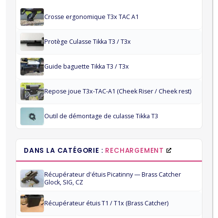
Crosse ergonomique T3x TAC A1
Protège Culasse Tikka T3 / T3x
Guide baguette Tikka T3 / T3x
Repose joue T3x-TAC-A1 (Cheek Riser / Cheek rest)
Outil de démontage de culasse Tikka T3
DANS LA CATÉGORIE :
RECHARGEMENT
Récupérateur d'étuis Picatinny — Brass Catcher
Glock, SIG, CZ
Récupérateur étuis T1 / T1x (Brass Catcher)