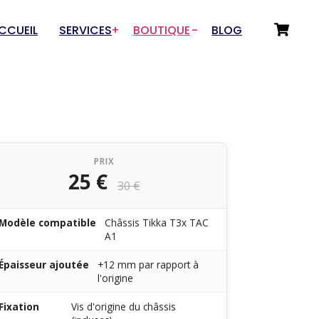
CCUEIL
SERVICES
BOUTIQUE
BLOG
Choix du Service
Départements
Numérisation 3D
Tir sportif
Prototypage & Rétro-
Drones & Aéromodélisme
conception
PRIX
Auto / Moto / Garage
25 €
Fabrication additive
30 €
Art et Artisanat
Rétro-conception pour
Innovations / Outillage
fonderies
Modèle compatible
Châssis Tikka T3x TAC
A1
Sous-traitance rétro-
conception
Épaisseur ajoutée
+12 mm par rapport à
l'origine
Fixation
Vis d'origine du châssis