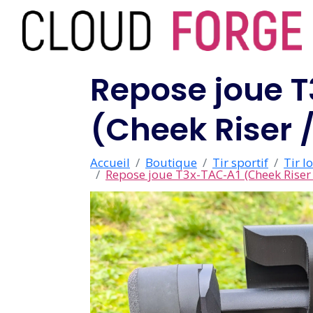
Repose joue 
(Cheek Riser 
Accueil
Boutique
Tir sportif
Tir l
Repose joue T3x-TAC-A1 (Cheek Riser 