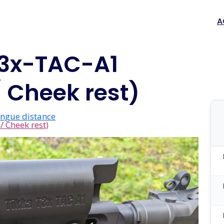
A
T3x-TAC-A1
/ Cheek rest)
ongue distance
/ Cheek rest)