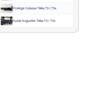
Protège Culasse Tikka T3 / T3x
Guide baguette Tikka T3 / T3x