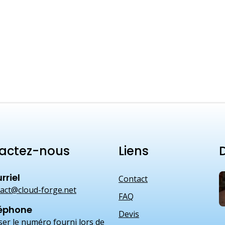
actez-nous
Liens
D
rriel
Contact
act@cloud-forge.net
FAQ
éphone
Devis
iser le numéro fourni lors de