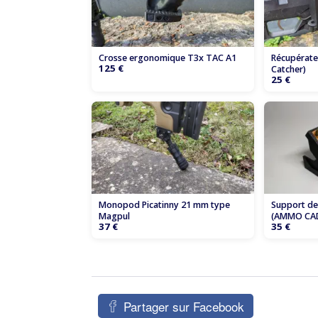
Crosse ergonomique T3x TAC A1
Récupérateu
125 €
Catcher)
25 €
Monopod Picatinny 21 mm type
Support de 
Magpul
(AMMO CA
37 €
35 €
Partager sur Facebook