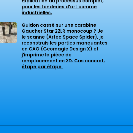
Explication du processus complet,
pour les fonderies d’art comme
industrielles.
Guidon cassé sur une carabine
Gaucher Star 22LR monocoup ? Je
le scanne (Artec Space Spider), je
reconstruis les parties manquantes
en CAO (Geomagic Design X) et
j’imprime la pièce de
remplacement en 3D. Cas concret,
étape par étape.