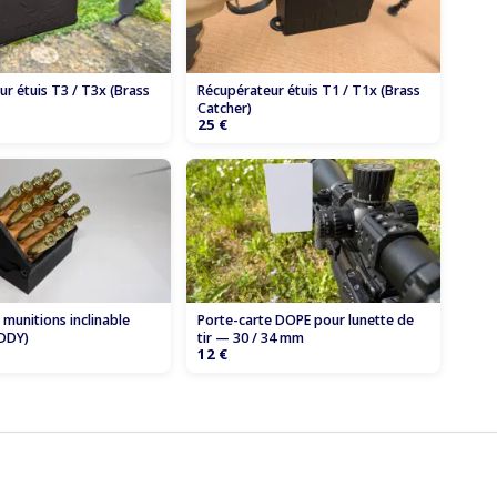
r étuis T3 / T3x (Brass
Récupérateur étuis T1 / T1x (Brass
Catcher)
25 €
munitions inclinable
Porte-carte DOPE pour lunette de
DDY)
tir — 30 / 34 mm
12 €